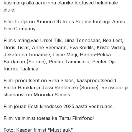
küsimärgi alla äärelinna elanike lootused helgemale
elule.
Filmi tootja on Amrion OÜ koos Soome tootjaga Aamu
Film Company.
Filmis mängivad Ursel Tilk, Liina Tennosaar, Rea Lest,
Doris Tislar, Anne Reemann, Eva Koldits, Kristo Viiding,
Jekaterina Linnamäe, Laine Mägi, Hannu-Pekka
Björkman (Soome), Peeter Tammearu, Peeter Oja,
Indrek Taalmaa.
Filmi produtsent on Riina Sildos, kaasprodutsendid
Emilia Haukka ja Jussi Rantamäki (Soome). Režissöör ja
stsenarist on Moonika Siimets.
Film jõuab Eesti kinodesse 2025.aasta veebruaris.
Filmi valmimist toetas ka Tartu Filmifond!
Foto: Kaader filmist “Must auk”