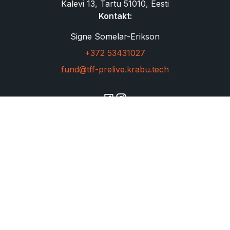
Kalevi 13, Tartu 51010, Eesti
Kontakt:
Signe Somelar-Erikson
+372 53431027
fund@tff-prelive.krabu.tech
Copyright © 2023 filmifond. All rights reserved.