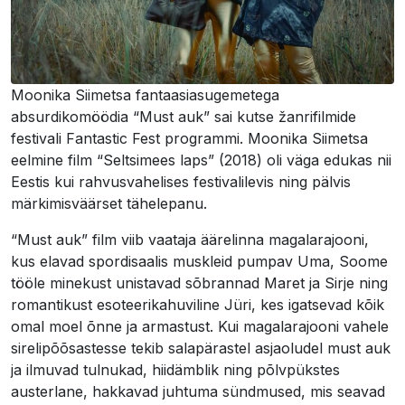
Moonika Siimetsa fantaasiasugemetega
absurdikomöödia “Must auk” sai kutse žanrifilmide
festivali Fantastic Fest programmi. Moonika Siimetsa
eelmine film “Seltsimees laps” (2018) oli väga edukas nii
Eestis kui rahvusvahelises festivalilevis ning pälvis
märkimisväärset tähelepanu.
“Must auk” film viib vaataja äärelinna magalarajooni,
kus elavad spordisaalis muskleid pumpav Uma, Soome
tööle minekust unistavad sõbrannad Maret ja Sirje ning
romantikust esoteerikahuviline Jüri, kes igatsevad kõik
omal moel õnne ja armastust. Kui magalarajooni vahele
sirelipõõsastesse tekib salapärastel asjaoludel must auk
ja ilmuvad tulnukad, hiidämblik ning põlvpükstes
austerlane, hakkavad juhtuma sündmused, mis seavad