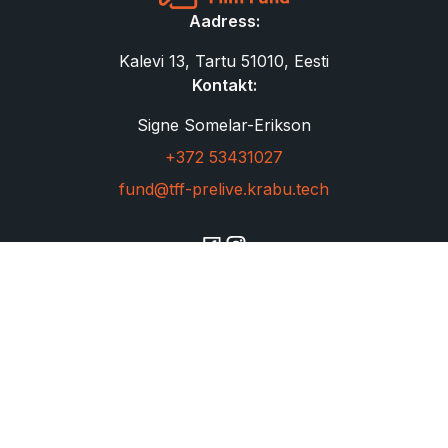
Aadress:
Kalevi 13, Tartu 51010, Eesti
Kontakt:
Signe Somelar-Erikson
+372 53431027
fund@tff-prelive.krabu.tech