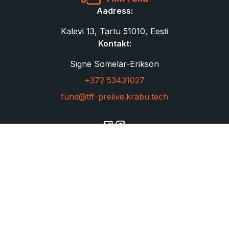
Aadress:
Kalevi 13, Tartu 51010, Eesti
Kontakt:
Signe Somelar-Erikson
+372 53431027
fund@tff-prelive.krabu.tech