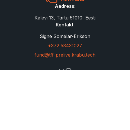
Aadress:
Kalevi 13, Tartu 51010, Eesti
Kontakt:
Signe Somelar-Erikson
+372 53431027
fund@tff-prelive.krabu.tech