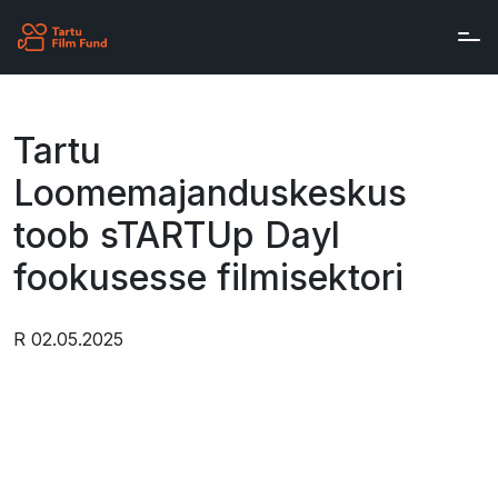
Skip to main content
Tartu
Loomemajanduskeskus
toob sTARTUp Dayl
fookusesse filmisektori
R 02.05.2025