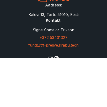
Aadress:
Kalevi 13, Tartu 51010, Eesti
Kontakt:
Signe Somelar-Erikson
+372 53431027
fund@tff-prelive.krabu.tech