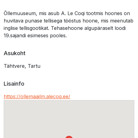
Õllemuuseum, mis asub
A. Le Coqi tootmis hoones on
huvitava punase tellisega tööstus hoone, mis meenutab
inglise tellisgootikat. Tehasehoone algupäraselt loodi
19.sajandi esimeses pooles.
Asukoht
Tähtvere, Tartu
Lisainfo
https://ollemaailm.alecoq.ee/