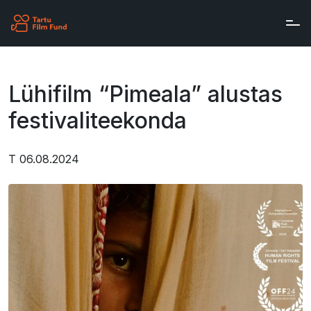
Skip to main content
Lühifilm “Pimeala” alustas
festivaliteekonda
T 06.08.2024