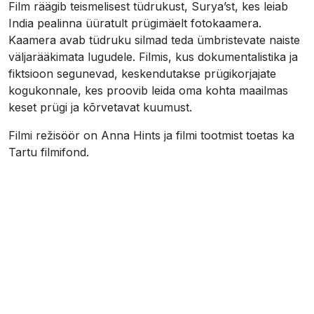
Film räägib teismelisest tüdrukust, Surya’st, kes leiab
India pealinna üüratult prügimäelt fotokaamera.
Kaamera avab tüdruku silmad teda ümbristevate naiste
väljarääkimata lugudele. Filmis, kus dokumentalistika ja
fiktsioon segunevad, keskendutakse prügikorjajate
kogukonnale, kes proovib leida oma kohta maailmas
keset prügi ja kõrvetavat kuumust.
Filmi režisöör on Anna Hints ja filmi tootmist toetas ka
Tartu filmifond.