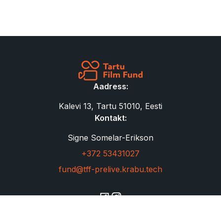
Aadress:
Kalevi 13, Tartu 51010, Eesti
Kontakt:
Signe Somelar-Erikson
+372 53431027
fund@tff-prelive.krabu.tech