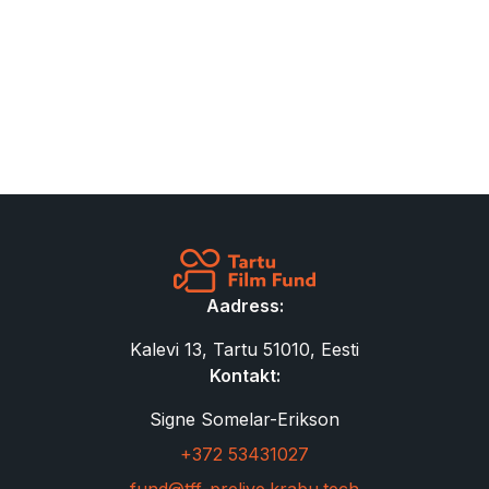
Aadress:
Kalevi 13, Tartu 51010, Eesti
Kontakt:
Signe Somelar-Erikson
+372 53431027
fund@tff-prelive.krabu.tech