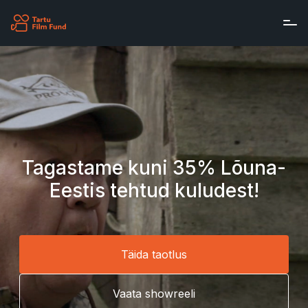
Skip to main content
Tagastame kuni 35% Lõuna-
Eestis tehtud kuludest!
Täida taotlus
Vaata showreeli