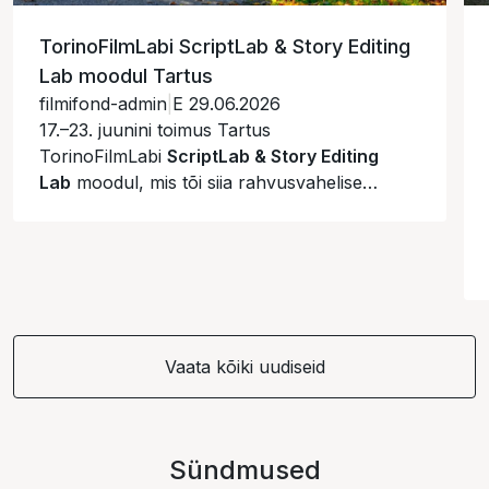
TorinoFilmLabi ScriptLab & Story Editing
Lab moodul Tartus
filmifond-admin
|
E 29.06.2026
17.–23. juunini toimus Tartus
TorinoFilmLabi
ScriptLab & Story Editing
Lab
moodul, mis tõi siia rahvusvahelise
seltskonna stsenariste, režissööre,
stsenaariumikonsultante ja mentoreid.
Vaata kõiki uudiseid
Sündmused